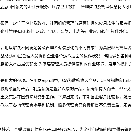
 也是中国领先的企业云服务、医疗卫生软件、管理咨询及管理信息化人才
团，定位于企业及政府、社团组织管理与经营信息化应用软件与服务
业管理/ERP软件;财政、金融、烟草、电力等行业应用软件;软件外包
，用以解决不同满足各级管理者对信息化的不同要求：为高层经营管理
战略;为中层管理人员提供企业各个运作层面的运作状况，帮助做到各种
到投入产出最优配比;为基层管理人员提供便利的作业环境，易用的操作
的强项。在用友erp-u8中，OA为收购致远产品，CRM为收购Turb
统是收购硕望的产品，制造系统是整合汉康的产品，系统架构大而全，但不
裁王文京是在国务院财务部工作，下海出来的，前期国企客户比较多，发
要取决于各地代理商水平和机制，很多代理商只负责销售不负责售后，服
学技术，金蝶以管理信息化产品服务为核心，为企业和政府组织提供云管