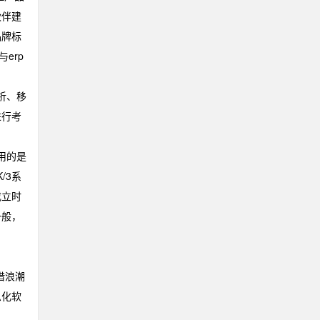
伙伴建
品牌标
erp
析、移
进行考
用的是
/3系
成立时
一般，
借浪潮
息化软