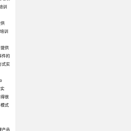
培训
提供
、培训
者提供
事件的
方式实
o
太实
展得很
务模式
理产品