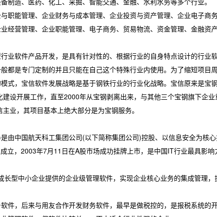
装备制造、医药、化工、采掘、智能交通、金融、水利水务等多个行业。
与职能管理、企业财务与成本管理、企业投资与资产管理、企业电子商
企业经营管理、企业职能管理、电子商务、贸易物流、资金管理、金融资
业软件产品开发，是具有针对性的、根据行业的自身特点设计的行业
一般都是专门定制的并且只能在自己这个特殊行业内使用。为了缩短项目
的模式，宝信软件发展战略是基于钢铁行业的行业化战略。宝信原来是宝
化建设开展工作，直至2000年从宝钢剥离出来，与其他三个宝钢旗下企业
宝信主业，其项目基本上绝大部分是为宝钢服务。
中国航天科工集团公司(以下简称集团公司)控股、以信息安全为核心
日成立，2003年7月11日在A股市场成功挂牌上市，是中国IT行业最具影
公司为成长型中小企业提供的企业级管理软件，实现企业核心业务的集成管理，
件，后来与用友合作开发财务软件，最早是做税控的，是报税系统的