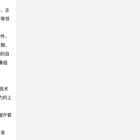
务、企
产等领
软件，
周期、
钢的自
重组
技术
响力的上
提升管
开发