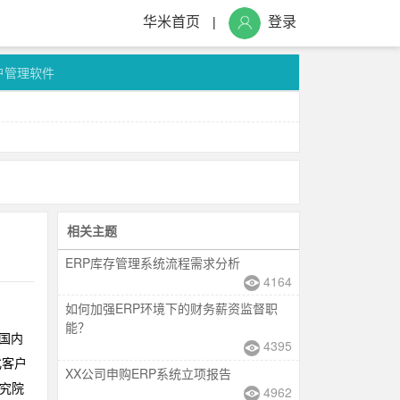
华米首页
登录
|
户管理软件
相关主题
ERP库存管理系统流程需求分析
4164
如何加强ERP环境下的财务薪资监督职
能？
国内
4395
化客户
XX公司申购ERP系统立项报告
究院
4962