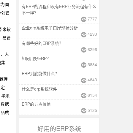
成为国
有ERP的流程和没有ERP业务流程有什么
不一样？
办公管
7777
企业erp系统电子口岸现状分析
华米软
4293
、易管
有哪些好的ERP系统？
6296
理、人
如何用好ERP？
缝集
5884
ERP到底能做什么？
管理
4843
稳定
什么是erp系统软件
6154
。华米
ERP的五点价值
业数据
5125
产品质
好用的ERP系统