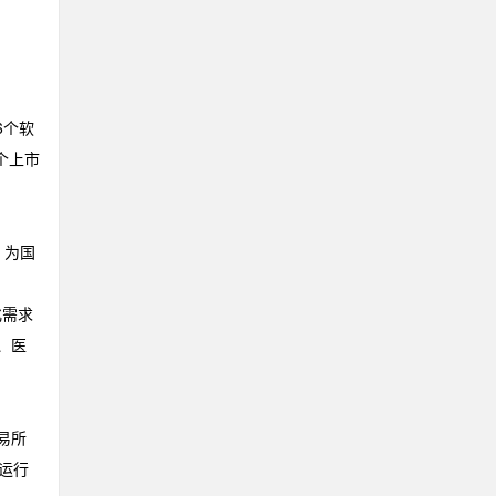
6个软
个上市
，为国
化需求
、医
易所
运行