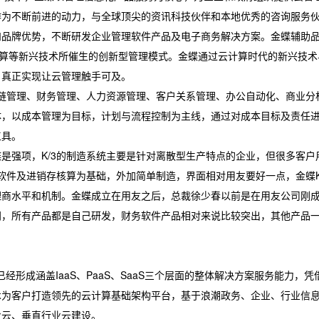
作为不断前进的动力，与全球顶尖的资讯科技伙伴和本地优秀的咨询服务
和品牌优势，不断研发企业管理软件产品及电子商务解决方案。金蝶辅助
计算等新兴技术所催生的创新型管理模式。金蝶通过云计算时代的新兴技术与
，真正实现让云管理触手可及。
链管理、财务管理、人力资源管理、客户关系管理、办公自动化、商业分
体，以成本管理为目标，计划与流程控制为主线，通过对成本目标及责任
工具。
强项，K/3的制造系统主要是针对离散型生产特点的企业，但很多客户
软件及进销存核算为基础，外加简单制造，界面相对用友要好一点，金蝶K
理商水平和机制。金蝶成立在用友之后，总裁徐少春以前是在用友公司刚
门，所有产品都是自己研发，财务软件产品相对来说比较突出，其他产品
涵盖IaaS、PaaS、SaaS三个层面的整体解决方案服务能力，凭
术为客户打造领先的云计算基础架构平台，基于浪潮政务、企业、行业信
业云、垂直行业云建设。