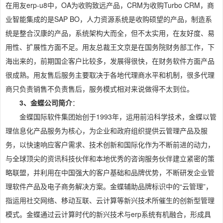
在用友erp-u8中，OA为收购致远产品，CRM为收购Turbo CRM，商
业智能集成的是SAP BO，人力资源系统是收购硕望的产品，制造系
统是整合汉康的产品，系统架构大而全，但不太实用，在友好度、易
用性、扩展性方面不足。用友总裁王文京是在国务院财务部工作，下
海出来的，前期国企客户比较多，发展得很快，在财务软件方面产品
很成熟。用友售后服务主要取决于各地代理商水平和机制，很多代理
商只负责销售不负责售后，服务模式相对来说做得不太到位。
3、金蝶公司简介
：
金蝶国际软件集团始创于1993年，运用前沿科学技术，金蝶以管
理信息化产品服务为核心，为企业和政府组织提供云管理产品及服
务，以快速响应客户需求、技术创新和国际化作为不断前进的动力，
与全球顶尖的资讯科技伙伴和本地优秀的咨询服务伙伴建立紧密的策
略联盟，并利用在中国强大的客户基础和品牌优势，不断研发企业管
理软件产品及电子商务解决方案。金蝶辅助品牌标识中的“云管理”，
指运用社交网络、移动互联、云计算等新兴技术所催生的创新型管理
模式。金蝶通过云计算时代的新兴技术与erp系统有机融合，形成具