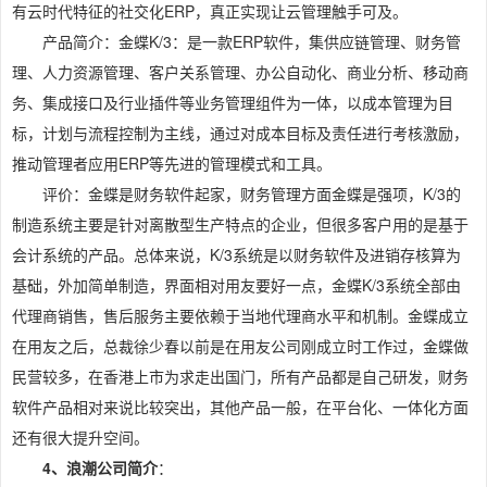
有云时代特征的社交化ERP，真正实现让云管理触手可及。
产品简介：金蝶K/3：是一款ERP软件，集供应链管理、财务管
理、人力资源管理、客户关系管理、办公自动化、商业分析、移动商
务、集成接口及行业插件等业务管理组件为一体，以成本管理为目
标，计划与流程控制为主线，通过对成本目标及责任进行考核激励，
推动管理者应用ERP等先进的管理模式和工具。
评价：金蝶是财务软件起家，财务管理方面金蝶是强项，K/3的
制造系统主要是针对离散型生产特点的企业，但很多客户用的是基于
会计系统的产品。总体来说，K/3系统是以财务软件及进销存核算为
基础，外加简单制造，界面相对用友要好一点，金蝶K/3系统全部由
代理商销售，售后服务主要依赖于当地代理商水平和机制。金蝶成立
在用友之后，总裁徐少春以前是在用友公司刚成立时工作过，金蝶做
民营较多，在香港上市为求走出国门，所有产品都是自己研发，财务
软件产品相对来说比较突出，其他产品一般，在平台化、一体化方面
还有很大提升空间。
4、浪潮公司简介
：