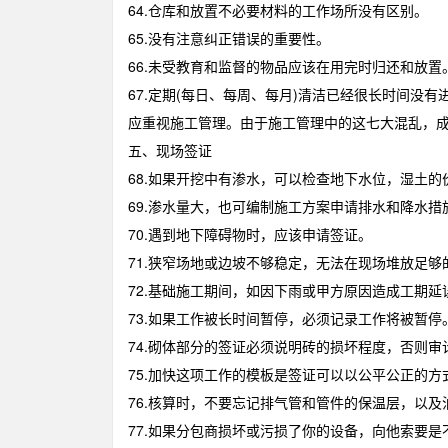
64.仓库和放置不必要材料的工作场所没有区别。
65.没有注意纠正错误的重要性。
66.未受教育和监督的物品应该在用完时归还和放置
67.定期(每日、每周、每月)清洁已经很长时间没有
应重视施工管理。由于施工管理中的这七大混乱，
五、现场签证
68.如果开挖中有渗水，可以检查地下水位，湿土的
69.渗水量大，也可编制施工方案申请排水和降水措
70.遇到地下障碍物时，应该申请签证。
71.狭窄场地或边坡不够稳定，无法在现场堆放足
72.基础施工期间，如因下雨或甲方原因造成工期
73.如果工作被长时间暂停，必须记录工作将被暂
74.砌体部分的签证必须说明砖的损坏程度，否则审
75.加快这项工作的模板是签证可以以公平公正的方
76.核算时，不要忘记排气管和管件的保温层，以
77.如果分包商损坏或污损了你的设备，向他索要