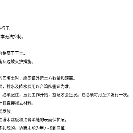
。
进行了。
成本无法控制。
价格高于干土。
施及边坡支护措施。
够的回填土时，应签证外运土方数量和距离。
延误，排水及降水费用以台湾队签证为准。
停。必须记住，直到工作开始，签证才会签发。它必须每月至少发行一次。
计将直接减去材料。
式发放。
及油浸木丝板和油膏填缝的表面保护层。
是不礼貌的。协商未能为甲方找到签证