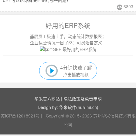
ERP可以帮你解决企业的哪些问题？
6893
好用的ERP系统
基层员工极速上手，动态统计数据报表；
企业运营情况一目了然；可灵活自定义...
4分钟快速了解
点击播放视频
华米官方网站
|
隐私政策及免责申明
Design by: 华米软件(hua-mi.cn)
苏ICP备12018921号
|
|
Copyright © 2015- 2026 苏州华米信息技术有限
公司