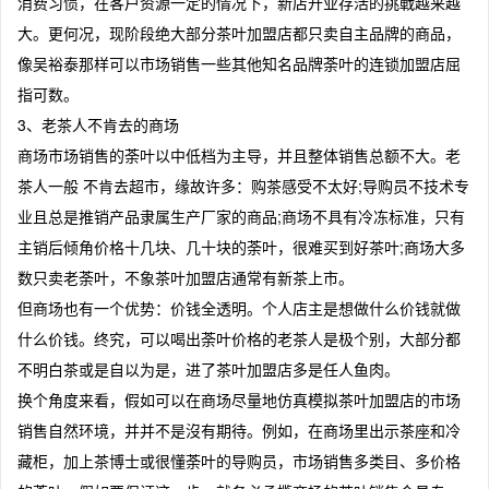
消费习惯，在客户资源一定的情况下，新店开业存活的挑戰越来越
大。更何况，现阶段绝大部分茶叶加盟店都只卖自主品牌的商品，
像吴裕泰那样可以市场销售一些其他知名品牌荼叶的连锁加盟店屈
指可数。
3、老茶人不肯去的商场
商场市场销售的荼叶以中低档为主导，并且整体销售总额不大。老
茶人一般 不肯去超市，缘故许多：购茶感受不太好;导购员不技术专
业且总是推销产品隶属生产厂家的商品;商场不具有冷冻标准，只有
主销后倾角价格十几块、几十块的荼叶，很难买到好茶叶;商场大多
数只卖老荼叶，不象茶叶加盟店通常有新茶上市。
但商场也有一个优势：价钱全透明。个人店主是想做什么价钱就做
什么价钱。终究，可以喝出荼叶价格的老茶人是极个别，大部分都
不明白茶或是自以为是，进了茶叶加盟店多是任人鱼肉。
换个角度来看，假如可以在商场尽量地仿真模拟茶叶加盟店的市场
销售自然环境，并并不是沒有期待。例如，在商场里出示茶座和冷
藏柜，加上茶博士或很懂荼叶的导购员，市场销售多类目、多价格