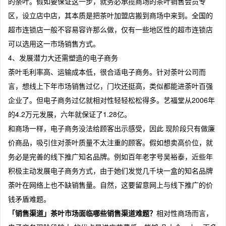
的荼叶。假如要保证这一步，就务必承揽商场的茶叶销售会员专
区，设立店中店，其本质是把茶叶加盟店搬到商场中来到。全国的
超市连锁店一般不容易容许那么做，仅有一些地区性的超市连锁店
可以选用这一市场销售方式。
4、发展潜力大还需塑造的电子商务
荼叶毛利率高、运输成本低，很合适电子商务。针对荼叶公司而
言，想线上下年市场销售过亿，门坎还挺高，类似都能进荼叶百强
企业了。但电子商务过亿就相对性轻轻松松得多。艺福堂从2006年
的4.2万元发展，六年就保证了1.28亿。
和商场一样，电子商务没法给顾客出示感受，因此 现阶段只有做廉
价商品，吸引住对荼叶质量不太注重的顾客。假如想卖高价位，就
务必是完善的线下推广知名品牌。例如百年老字号吴裕泰，近些年
积极主动发展电子商务方式，由于她们发觉几千块一盒的知名品牌
荼叶在网络上也不缺销售量。自然，这要留意网上与线下推广的价
钱矛盾难题。
「销售渠道」茶叶市场面临哪些销售渠道难题？
相对性商场而言，