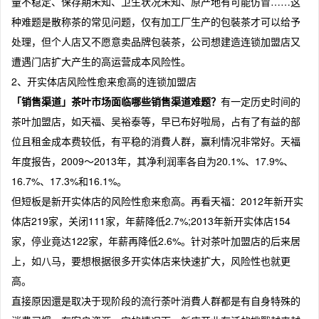
量不稳定、保存期未知、卫生状况未知、原产地有可能仿冒……这
种难题是散称茶的常见问题，仅有加工厂生产的包裝茶才可以给予
处理，但个人店又不愿意卖品牌包装茶，公司想建造连锁加盟店又
遭遇门店扩大产生的高运营成本风险性。
2、开实体店风险性愈来愈高的连锁加盟店
「销售渠道」茶叶市场面临哪些销售渠道难题？
有一定历史时间的
茶叶加盟店，如天福、吴裕泰等，早已布好啦局，占有了有益的部
位且租金成本费较低，有平稳的消費人群，赢利情况非常好。天福
年度报告，2009～2013年，其净利润率各自为20.1%、17.9%、
16.7%、17.3%和16.1%。
但短板是新开实体店的风险性愈来愈高。再看天福：2012年新开实
体店219家，关闭111家，年薪降低2.7%;2013年新开实体店154
家，停业竟达122家，年薪再降低2.6%。针对茶叶加盟店的后来居
上，如八马，要想根据很多开实体店来快速扩大，风险性也就更
高。
直接原因還是取决于现阶段的流行荼叶消費人群都是有自身特殊的