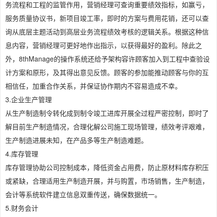
务流程和工程的监管作用，营销经理可查询重要绩效指标，如赢亏，
服务质量协议书，新项目竣工率，即时的方案与费用花销，还可以查
询从底层主题活动到高层业务流程绩效考核的逻辑关系。根据这种信
息内容，营销经理可更好地作出指示，以获得最好的盈利。除此之
外，8thManage的操作系统还给予架构容许顾客加入到工程中查验设
计方案和原形，及其得出意见反馈。顾客的参加能推动顾客与你的互
相信任，加重合作关系，并保证协作期内不容易造成不幸。
3.企业生产管理
从生产制造制令转化成到制令竣工进库开展全过程严密控制，即时了
解目前生产制造情况，合理化解公司施工现场管理，绩效考评艰难，
生产制造进展未知，在产品多等生产制造难题。
4.库存管理
库存管理协助公司控制成本，降低资金占用费，防止原材料库存积压
或紧缺，合理适用生产制造开展，并与购置，市场销售，生产制造，
会计等系统软件建立信息双重传送，确保数据统一。
5.财务会计