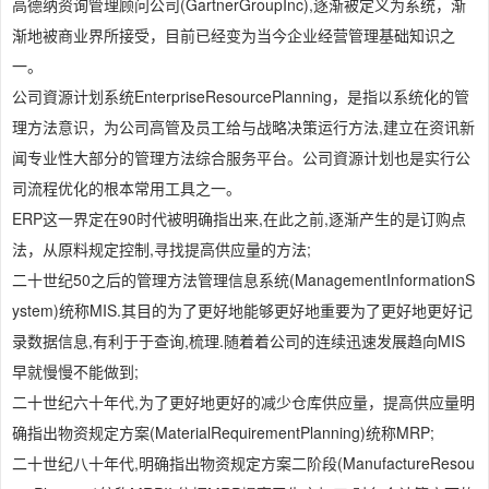
高德纳资询管理顾问公司(GartnerGroupInc),逐渐被定义为系统，渐
渐地被商业界所接受，目前已经变为当今企业经营管理基础知识之
一。
公司資源计划系统EnterpriseResourcePlanning，是指以系统化的管
理方法意识，为公司高管及员工给与战略决策运行方法,建立在资讯新
闻专业性大部分的管理方法综合服务平台。公司資源计划也是实行公
司流程优化的根本常用工具之一。
ERP这一界定在90时代被明确指出来,在此之前,逐渐产生的是订购点
法，从原料规定控制,寻找提高供应量的方法;
二十世纪50之后的管理方法管理信息系统(ManagementInformationS
ystem)统称MIS.其目的为了更好地能够更好地重要为了更好地更好记
录数据信息,有利于于查询,梳理.随着着公司的连续迅速发展趋向MIS
早就慢慢不能做到;
二十世纪六十年代,为了更好地更好的减少仓库供应量，提高供应量明
确指出物资规定方案(MaterialRequirementPlanning)统称MRP;
二十世纪八十年代,明确指出物资规定方案二阶段(ManufactureResou