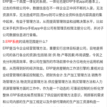
ERP是一个高度一体化的系统，一体化也是ERP手机app的基本上，
过去的传统公司中，数据信息在不一样企业正中间不断的入录，无法
资源共享，无法造成环回,而erp则可以使企业资料信息内容高度的集
中起来，有益于管理方法，从而提高管理效益和战略决策水平，比如
红米手机外贸erp手机app中总公司有管理员权限注册分公司，并对子
公司数据信息进行查看。
3.
ERP系统
的适用范围是什么?
ERP是当今企业经营管理方法，重要实行总体目标是公司，目地是将
公司的各行各业的资源(包括销.财.供.物.产等因素)布局调整，令其之
充分利用高效率，使公司在强烈的市场前景中全方位地充分运用机械
能，从而得到好的经济效益。ERP是房屋朝向工作流引擎的,重视对企
业经营管理的事前控制能力，把财务会计.生产加工管理方法.销售市
场管理方法.物流货运管理方法.供应量管理方法.购买管理方法和人力
资源管理等方面的工作中，作为是一个动态的.可事前控制的分析化学
整体.ERP系统充裕贯彻落实了供应链的管理方法意识，将顾客的需求
和公司内部的生产加工规定以及外部代理商的生产加工资源构造一