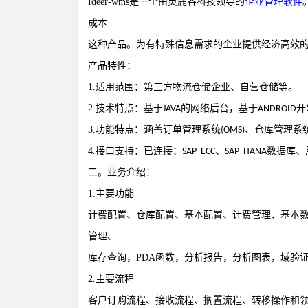
Ideer-wms
是一个由灵鹿谷科技领导的
企业管理软件
成本
这种产品。为有特殊信息需求的企业提供经济高效
产品特性：
1.
适用范围：第三方物流仓储企业、自营仓储等。
2.
技术特点：基于
的网络后台，基于
开
JAVA
ANDROID
3.
功能特点：涵盖订单管理系统
、仓库管理系
(OMS)
4.
接口支持：已连接：
、
数据库、
SAP ECC
SAP HANA
二。业务介绍：
1.
主要功能
计费配置、仓库配置、基本配置、计费管理、基本
管理、
库存查询，
PDA
函数，分析报告，分析图表，域验
2.
主要流程
客户订购流程、接收流程、搁置流程、转移操作和