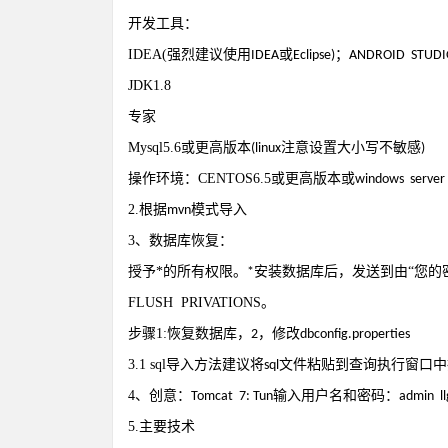
开发工具：
IDEA(
强烈建议使用
或
；
IDEA
Eclipse)
ANDROID STUDI
JDK1.8
专家
Mysql5.6
或更高版本
注意设置大小写不敏感
(linux
)
操作环境：
CENTOS6.5
或更高版本或
windows server
2.
根据
模式导入
mvn
3
、数据库恢复：
授予
*
的所有权限。
安装数据库后，发送到由“您的密
*
FLUSH PRIVATIONS
。
步骤
1:
恢复数据库，
，修改
2
dbconfig.properties
3.1 sql
导入方法建议将
文件粘贴到查询执行窗口中
sql
4
、创意：
输入用户名和密码：
Tomcat 7: Tun
admin l
5.
主要技术