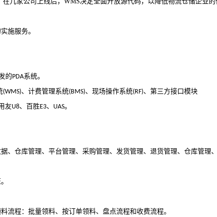
。在几家公司上线后，
WMS
决定全面开放源代码，以降低物流仓储企业的
的实施服务。
发的
系统。
PDA
统
、计费管理系统
、现场操作系统
、第三方接口模块
(WMS)
(BMS)
(RF)
用友
、百胜
、
。
U8
E3
UAS
数据、仓库管理、平台管理、采购管理、发货管理、退货管理、仓库管理
证。
领料流程：批量领料、按订单领料、盘点流程和收费流程。