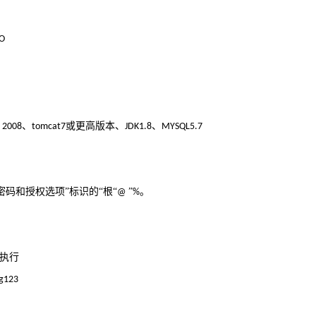
O
、
或更高版本、
、
 2008
tomcat7
JDK1.8
MYSQL5.7
码和授权选项”标识的“根“
”
。
@
%
执行
lg123