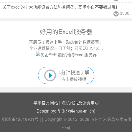
关于excel的十大功能设置方法科普问答，职场小白不要错过哦！
3330
好用的Excel服务器
基层员工极速上手，动态统计数据报表；
企业运营情况一目了然；可灵活自定义...
4分钟快速了解
点击播放视频
华米官方网站
|
隐私政策及免责申明
Design by: 华米软件(hua-mi.cn)
苏ICP备12018921号
|
|
Copyright © 2015- 2026 苏州华米信息技术有限
公司