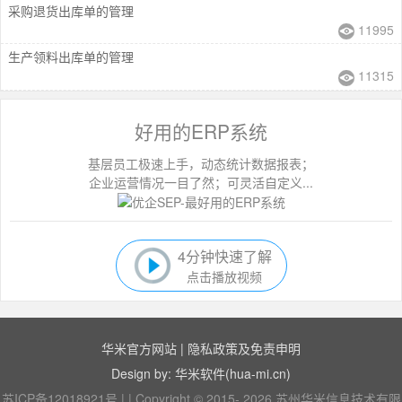
采购退货出库单的管理
11995
生产领料出库单的管理
11315
好用的ERP系统
基层员工极速上手，动态统计数据报表；
企业运营情况一目了然；可灵活自定义...
4分钟快速了解
点击播放视频
华米官方网站
|
隐私政策及免责申明
Design by: 华米软件(hua-mi.cn)
苏ICP备12018921号
|
|
Copyright © 2015- 2026 苏州华米信息技术有限