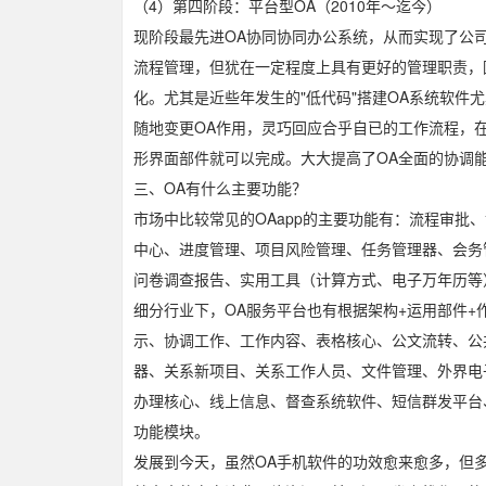
（4）第四阶段：平台型OA（2010年～迄今）
现阶段最先进OA协同协同办公系统，从而实现了公
流程管理，但犹在一定程度上具有更好的管理职责，
化。尤其是近些年发生的"低代码"搭建OA系统软件
随地变更OA作用，灵巧回应合乎自已的工作流程，
形界面部件就可以完成。大大提高了OA全面的协调
三、OA有什么主要功能？
市场中比较常见的OAapp的主要功能有：流程审
中心、进度管理、项目风险管理、任务管理器、会务
问卷调查报告、实用工具（计算方式、电子万年历等
细分行业下，OA服务平台也有根据架构+运用部件+
示、协调工作、工作内容、表格核心、公文流转、公
器、关系新项目、关系工作人员、文件管理、外界电
办理核心、线上信息、督查系统软件、短信群发平台
功能模块。
发展到今天，虽然OA手机软件的功效愈来愈多，但