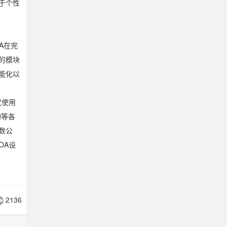
于个性
A在完
的模块
能化以
议使用
构等各
数公
OA设
2136