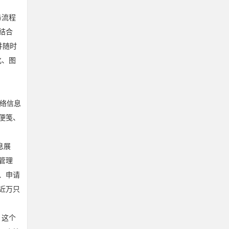
务流程
结合
并随时
化、图
网络信息
便笺、
息展
管理
、申请
近万只
，这个