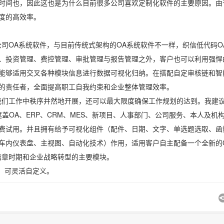
时间也，因此这也是为什么目前很多公司喜欢定制化软件的主要原因。由
度的高效率。
司OA系统软件，与目前传统式架构的OA系统软件不一样，织信低代码O
、投资管理、费控管理、审批管理与报告管理之外，客户也可以利用强悍
能够适用交叉各种模块信息进行数据可视化归纳。在搭配自定审核链和智
的责任者，全面提高职工自我约束和企业整体管理效率。
我们工作中秩序井然地开展，还可以最大限度确保工作规划的达到。我建
版，遮盖OA、ERP、CRM、MES、新项目、人事部门、公司服务、本人及机
费试用。并且拥有给予可视化组件（配件、日期、文字、单选题选取、函
车内仪表盘、主视图、自动化技术）作用，适用客户自主配备一个全新的
篇章时期和企业战略转型的主要模块。
手，可灵活自定义。