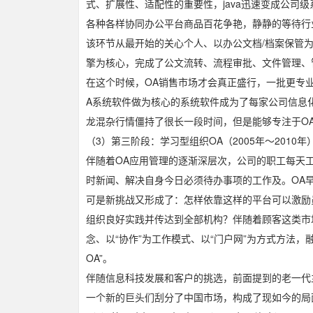
式、扩展性、适配性的重要性，java迅速变成公司级
各种各样协同办公平台商品百花争艳，静静的等待行
该环节从最开始的关心个人、以办公文档/档案保管
擎为核心，完成了公文流转、流程审批、文件管理、
在这个时候，OA销售市场才会真正盛行，一批更专
A系统软件做为核心的系统软件成为了每家公司信息
龙混杂行情僵持了很长一段时间，但是能够专注于O
（3）第三阶段：学习型组织OA（2005年～2010年
伴随着OA应用管理的逐渐深层次，公司的职工每天
时新闻、解决自身今日必须待办事项的工作及。OA
可是新挑战又形成了：怎样依靠这样的平台可以激励
组织良好实践并传达到全部机构？伴随着顾客这类市
念、以“协作”为工作模式、以“门户网”为方式方法
OA”。
伴随信息科技发展和客户的挑选，前面提到的老一代主宰
一个新的巨头们刮分了中国市场，构成了现如今的局