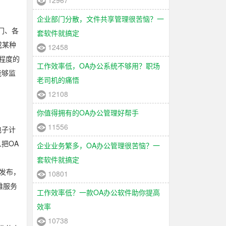
12967
企业部门分散，文件共享管理很苦恼？一
门、各
套软件就搞定
成某种
12458
程度的
工作效率低，OA办公系统不够用？职场
能够监
老司机的痛悟
12108
你值得拥有的OA办公管理好帮手
11556
电子计
把OA
企业业务繁多，OA办公管理很苦恼？一
套软件就搞定
年发布，
10801
雄服务
工作效率低？一款OA办公软件助你提高
效率
10738