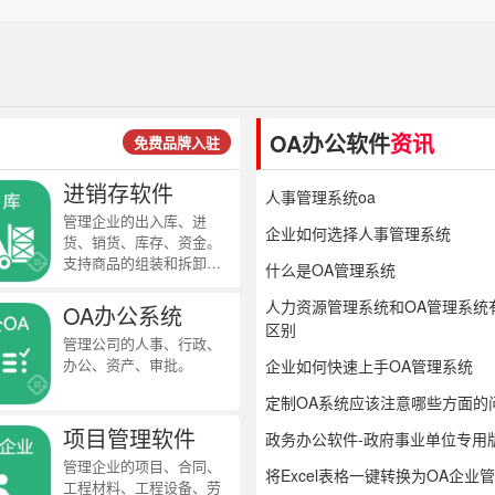
OA办公软件
资讯
免费品牌入驻
进销存软件
人事管理系统oa
管理企业的出入库、进
企业如何选择人事管理系统
货、销货、库存、资金。
支持商品的组装和拆卸业
什么是OA管理系统
务，详细记录商品的应
收、应付款，并自动统计
人力资源管理系统和OA管理系统
OA办公系统
未结款项。
区别
管理公司的人事、行政、
办公、资产、审批。
企业如何快速上手OA管理系统
定制OA系统应该注意哪些方面的
项目管理软件
政务办公软件-政府事业单位专用
管理企业的项目、合同、
将Excel表格一键转换为OA企业
工程材料、工程设备、劳