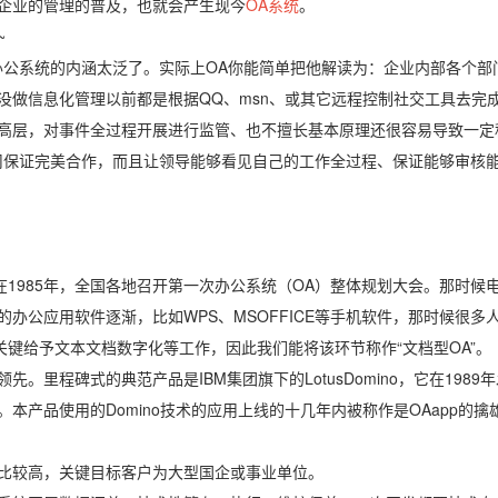
企业的管理的普及，也就会产生现今
OA系统
。
~
办公系统的内涵太泛了。实际上OA你能简单把他解读为：企业内部各个部
没做信息化管理以前都是根据QQ、msn、或其它远程控制社交工具去完
高层，对事件全过程开展进行监管、也不擅长基本原理还很容易导致一定
司保证完美合作，而且让领导能够看见自己的工作全过程、保证能够审核
在1985年，全国各地召开第一次办公系统（OA）整体规划大会。那时候
办公应用软件逐渐，比如WPS、MSOFFICE等手机软件，那时候很多人
关键给予文本文档数字化等工作，因此我们能将该环节称作“文档型OA”。
里程碑式的典范产品是IBM集团旗下的LotusDomino，它在1989
本产品使用的Domino技术的应用上线的十几年内被称作是OAapp的擒
比较高，关键目标客户为大型国企或事业单位。