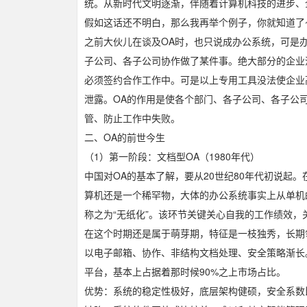
统。从新时代文明逐渐，伴随着计算机科技的进步、
假如这话还不明白，那么我再举个例子，你就知道了
之前大伙儿在谈及OA时，也只说成办公系统，可是
子公司、各子公司协作做了某件事。绝大部分的企业
必须签约合作工作中。可是以上专用工具没法使企业
泄露。OA的作用是使各个部门、各子公司、各子公
管、防止工作中失败。
二、OA的前世今生
（1）第一阶段：文档型OA（1980年代）
中国对OA的基本了解，要从20世纪80年代初说起。
算机还是一个稀罕物，大体的办公系统事实上从单机的
称之为“无纸化”。该环节关键关心自我的工作绩效，
在这个时期还是属于萌芽期，特征是一枝独秀，长期领先。
以电子邮箱、协作、非结构文档处理、安全策略渐长。
平台，基本上占据着那时候90%之上市场占比。
优势：系统的稳定性极好，底层架构健硕，安全系数