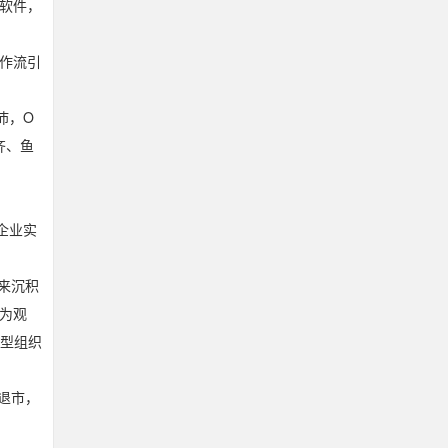
统软件，
工作流引
沛，O
齐、鱼
企业实
来沉积
为观
习型组织
慢退市，