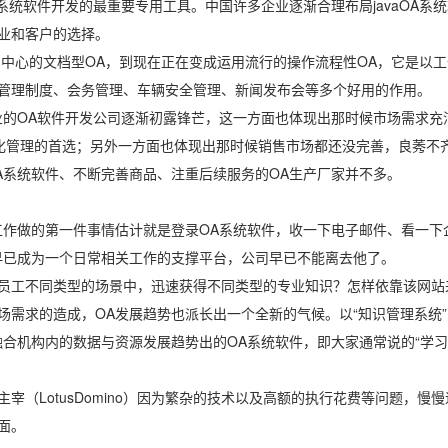
系统软件开发的最重要专用工具。中国许多企业逐渐合理布局javaOA系
业和客户的选择。
为中心的文档型OA，到现在正在变成运用流行的操作流程性OA，它是以
管理制度、会务管理、车辆安全管理、新闻发布会等多个好用的作用。
业的OA软件开发公司逐渐初露锋芒，这一方面也体现出那时候市场需求充
化管理的首选；另外一方面也体现出那时候销售市场都还没完善，良莠不
A系统软件、不断完善商品、注重后续服务的OA生产厂家并不多。
）
工作做的第一件事情估计就是登录OA系统软件，收一下电子邮件、看一下
早已成为一个日常相关工作的支撑平台，公司早已不能离去他了。
员工不同类型的场景中，迅速获得不同类型的专业知识？怎样依靠该网站
场需求的造成，OA发展趋势也派长出一个全新的气候。以“知识管理系统”
，融合机构内的数据与资源发展趋势出的OA系统软件，即大家通常说的“学
（LotusDomino）因为繁杂的技术以及高额的执行花费等问题，慢
面。