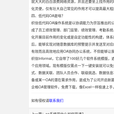
就大大的白白浪费网络资源，并且还要坐上找作用的
化灵便，仅有壮大自己常见的作用才可以提高最大程
四、低代码OA是啥？
织信低代码OA操作系统是以协调能力为宗旨推出的公
成了员工绩效管理、部门监管、绩效管理、考勤系统
化开展目前作用的变化或是自定功能性的构建，体系
后，能够实现对随意数据库的预警提示并发送至对应
有效而且高效地应用OA协同办公系统，不但能够让
织信Informat，它自带了100好几个软件系统模
个应用领域。现有模版仅需点一下一键安装就可以免
式、数据关联、团队人员合作、联级挑选、数据信息
备或某一OA的潜在需求作用，是成为了公司开启新
企格OA管理软件，免费下载，像Excel一样极速上
如有侵权请
联系我们
上一篇：oa系统是什么如何开通？